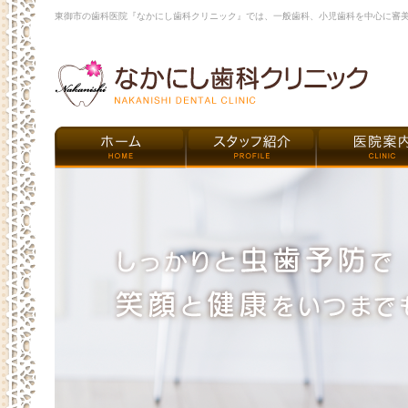
東御市の歯科医院『なかにし歯科クリニック』では、一般歯科、小児歯科を中心に審