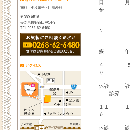
日
歯科・小児歯科・口腔外科
金 
〒389-0516
長野県東御市田中54-9
TEL.0268-62-6480
２ 
療 午後
４
アクセス
９ １
休診 
診療
１１ 
６ １
休診 