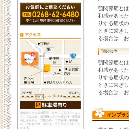
顎関節症とは
和感があった
りする症状の
ときに歯ぎし
アクセス
る場合は、お
顎関節症
顎関節症とは
和感があった
りする症状の
ときに歯ぎし
る場合は、お
東御市にある歯科医院「なかにし歯科クリニッ
インプラ
ク」では虫歯、歯周病などの一般歯科・小児歯
科はもちろん、口腔外科、予防歯科、審美歯
科、入れ歯治療、ホワイトニングなども行って
います。