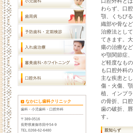
口腔外科とは
わらず、口腔
顎、くちびる
織部や骨など
治療法として
てきます。大
瘍の治療など
や顎関節症、
ど軽度なもの
も口腔外科の
主な疾患とし
傷・火傷、顎
植、インプラ
の骨折、口腔
なかにし歯科クリニック
歯の破折、唇
歯科・小児歯科・口腔外科
す。
〒389-0516
長野県東御市田中54-9
親知らず
TEL.0268-62-6480