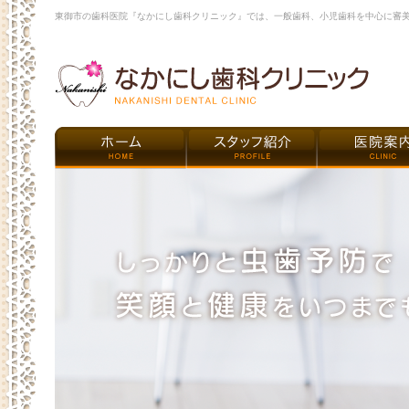
東御市の歯科医院『なかにし歯科クリニック』では、一般歯科、小児歯科を中心に審