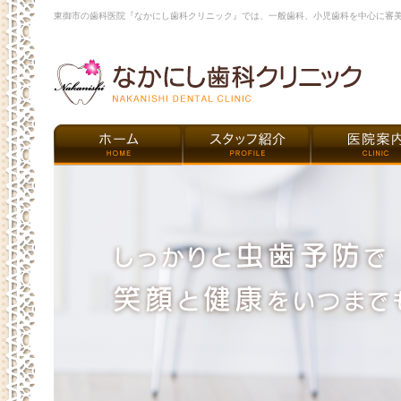
東御市の歯科医院『なかにし歯科クリニック』では、一般歯科、小児歯科を中心に審